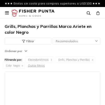
★★★ Envíos sin costo para compras superiores a USD100 ★★★

Grills, Planchas y Parrillas Marca Ariete en
color Negro
Recomendados
Ordenar por
Filtrando por:
Electrodomésticos
Grills, Planchas y Parrillas
Quitar filtros
Color:
Negro