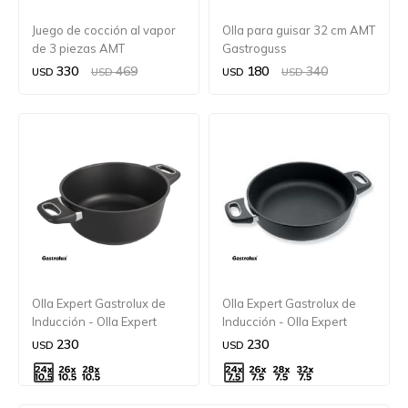
Juego de cocción al vapor
Olla para guisar 32 cm AMT
de 3 piezas AMT
Gastroguss
Gastroguss
330
469
180
340
USD
USD
USD
USD
Olla Expert Gastrolux de
Olla Expert Gastrolux de
Inducción - Olla Expert
Inducción - Olla Expert
Gastrolux de Inducción
Gastrolux de Inducción
230
230
USD
USD
24x10,5 cm.
24x7,5 cm.