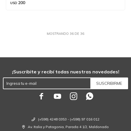
200
USD
MOSTRANDO
36
DE
36
¡Suscribite y recibí todas nuestras novedades!
SUSCRIBIRME




(+598) 4248 0353 - (+598) 97 016 012
Av. Italia y Patagonia, Parada 4 1/2, Maldonado