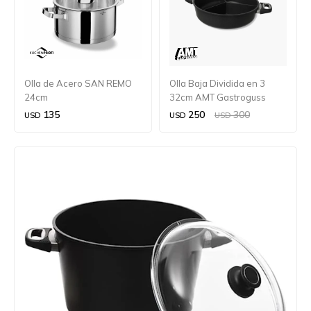
Olla de Acero SAN REMO
Olla Baja Dividida en 3
24cm
32cm AMT Gastroguss
135
250
300
USD
USD
USD