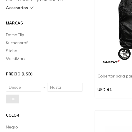
Accesorios
MARCAS
DomoClip
Kuchenprofi
Steba
WestMark
PRECIO
(USD)
Cobertor para par
81
USD
OK
COLOR
Negro