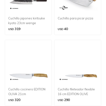
Cuchillo japones kiritsuke
Cuchillo para picar pizza
kyoto 23cm wenge
Zassenhaus
319
40
USD
USD
Cuchillo cocinero EDITION
Cuchillo fileteador flexible
OLIVA 21cm
16 cm EDITION OLIVE
320
290
USD
USD