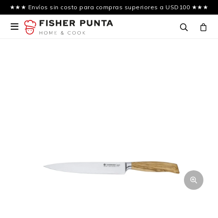
★★★ Envíos sin costo para compras superiores a USD100 ★★★
