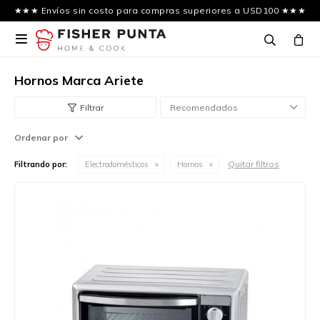
★★★ Envíos sin costo para compras superiores a USD100 ★★★

Hornos Marca Ariete
Recomendados
Ordenar por
Quitar filtros
Filtrando por:
Electrodomésticos
Hornos