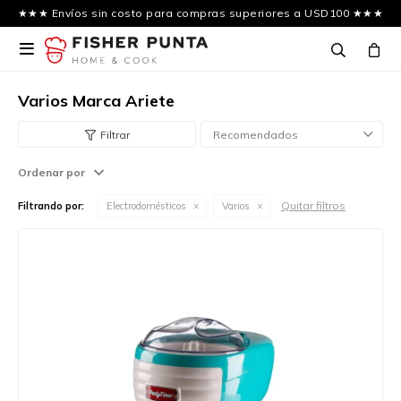
★★★ Envíos sin costo para compras superiores a USD100 ★★★

Varios Marca Ariete
Recomendados
Ordenar por
Quitar filtros
Filtrando por:
Electrodomésticos
Varios