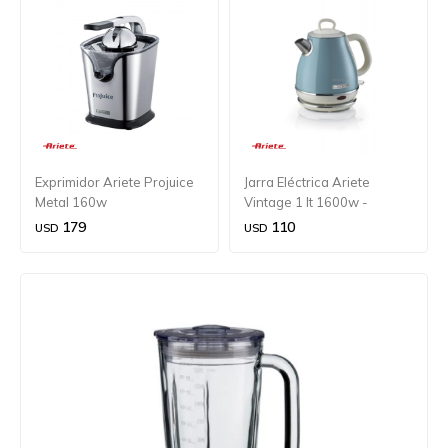
Exprimidor Ariete Projuice
Jarra Eléctrica Ariete
Metal 160w
Vintage 1 lt 1600w -
Celeste
179
110
USD
USD