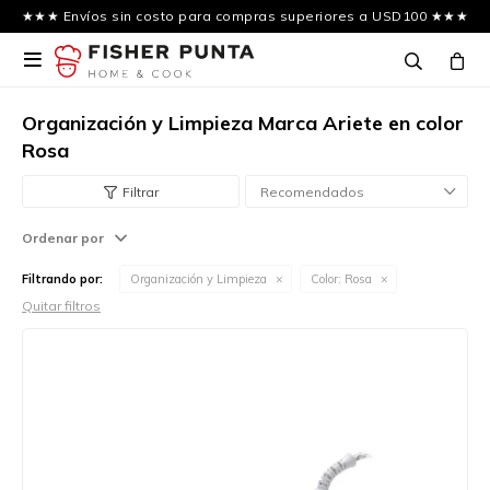
★★★ Envíos sin costo para compras superiores a USD100 ★★★

Organización y Limpieza Marca Ariete en color
Rosa
Recomendados
Ordenar por
Filtrando por:
Organización y Limpieza
Color:
Rosa
Quitar filtros