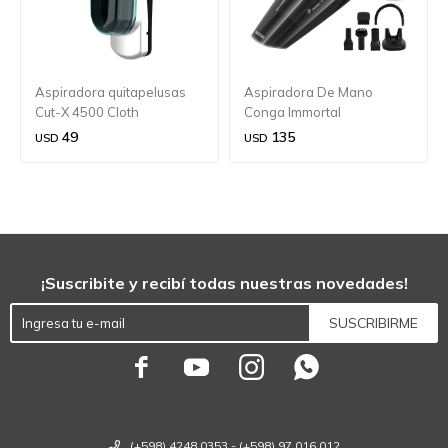
Aspiradora quitapelusas
Aspiradora De Mano
Cut-X 4500 Cloth
Conga Immortal
Extremesuction 11.1
49
135
USD
USD
¡Suscribite y recibí todas nuestras novedades!
SUSCRIBIRME




(+598) 4248 0353 - (+598) 97 016 012