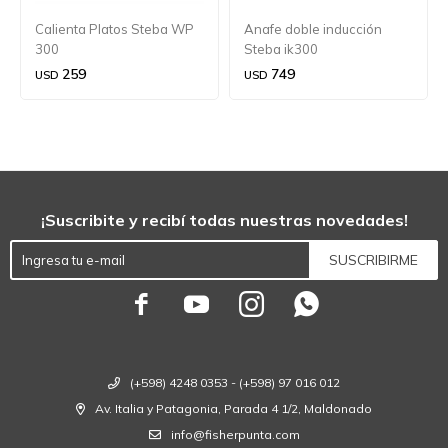
Calienta Platos Steba WP
Anafe doble inducción
300
Steba ik300
259
749
USD
USD
¡Suscribite y recibí todas nuestras novedades!
SUSCRIBIRME




(+598) 4248 0353 - (+598) 97 016 012
Av. Italia y Patagonia, Parada 4 1/2, Maldonado
info@fisherpunta.com