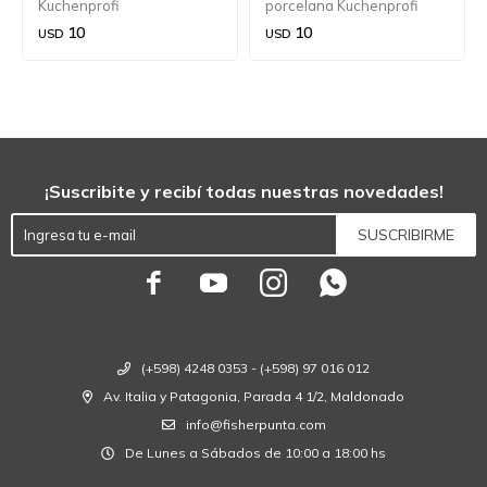
Kuchenprofi
porcelana Kuchenprofi
10
10
USD
USD
¡Suscribite y recibí todas nuestras novedades!
SUSCRIBIRME




(+598) 4248 0353 - (+598) 97 016 012
Av. Italia y Patagonia, Parada 4 1/2, Maldonado
info@fisherpunta.com
De Lunes a Sábados de 10:00 a 18:00 hs