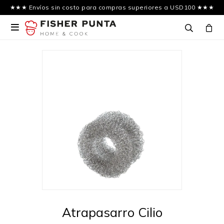
★★★ Envíos sin costo para compras superiores a USD100 ★★★

Atrapasarro Cilio