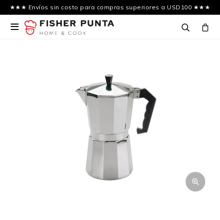
★★★ Envíos sin costo para compras superiores a USD100 ★★★
