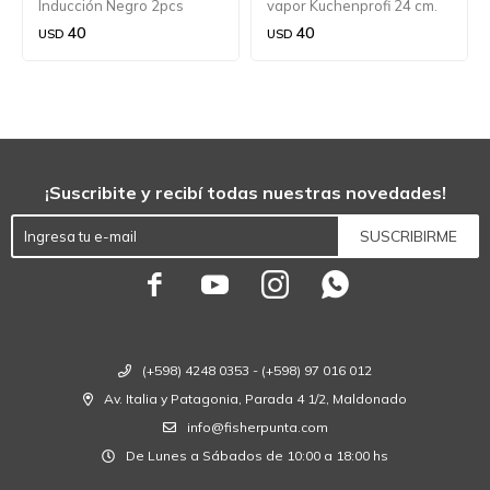
Inducción Negro 2pcs
vapor Kuchenprofi 24 cm.
40
40
USD
USD
¡Suscribite y recibí todas nuestras novedades!
SUSCRIBIRME




(+598) 4248 0353 - (+598) 97 016 012
Av. Italia y Patagonia, Parada 4 1/2, Maldonado
info@fisherpunta.com
De Lunes a Sábados de 10:00 a 18:00 hs