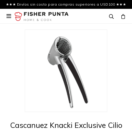
★★★ Envíos sin costo para compras superiores a USD100 ★★★

Cascanuez Knacki Exclusive Cilio