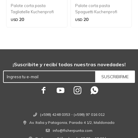
Palote corta pasta
Palote corta pasta
Tagliatelle Kuchenprofi
Spaguetti Kuchenprofi
20
20
USD
USD
¡Suscribite y recibí todas nuestras novedades!
SUSCRIBIRME




(+598) 4248 0353 - (+598) 97 016 012
Av. Italia y Patagonia, Parada 4 1/2, Maldonado
info@fisherpunta.com