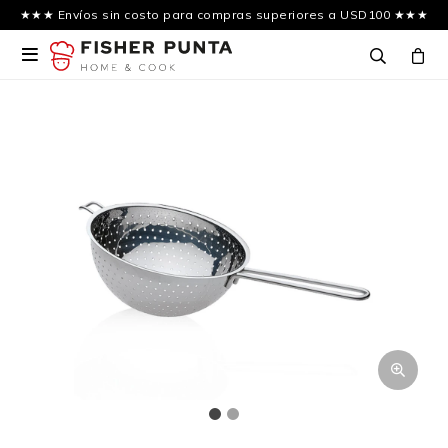
★★★ Envíos sin costo para compras superiores a USD100 ★★★
