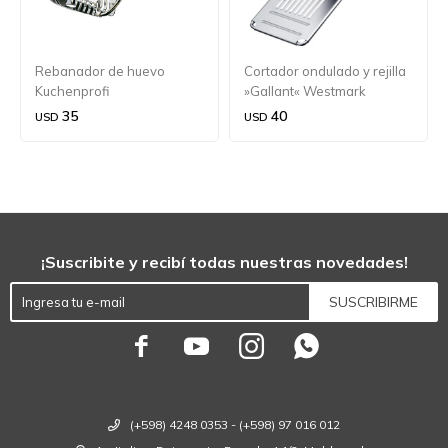
Rebanador de huevo
Cortador ondulado y rejilla
Kuchenprofi
»Gallant« Westmark
35
40
USD
USD
¡Suscribite y recibí todas nuestras novedades!
SUSCRIBIRME




(+598) 4248 0353 - (+598) 97 016 012