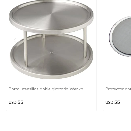
Porta utensilios doble giratorio Wenko
Protector an
55
55
USD
USD