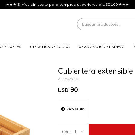
★★★ Envíos sin costo para compras superiores a USD100 ★★★
OS Y CORTES
UTENSILIOS DE COCINA
ORGANIZACIÓN Y LIMPIEZA
Cubiertera extensibl
054286
90
USD
1