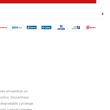
o más encuentran un
nea Eco, Zassenhaus
iodegradable y protege
ía está cuidadosamente