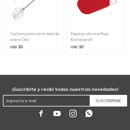
Cuchara para servir miel de
Esponja silicona Roja
acero Cilio
Kuchenprofi
10
10
USD
USD
¡Suscribite y recibí todas nuestras novedades!
SUSCRIBIRME



