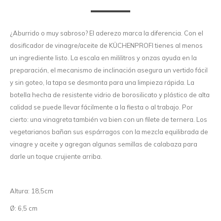
¿Aburrido o muy sabroso? El aderezo marca la diferencia. Con el
dosificador de vinagre/aceite de KÜCHENPROFI tienes al menos
un ingrediente listo. La escala en mililitros y onzas ayuda en la
preparación, el mecanismo de inclinación asegura un vertido fácil
y sin goteo, la tapa se desmonta para una limpieza rápida. La
botella hecha de resistente vidrio de borosilicato y plástico de alta
calidad se puede llevar fácilmente a la fiesta o al trabajo. Por
cierto: una vinagreta también va bien con un filete de ternera. Los
vegetarianos bañan sus espárragos con la mezcla equilibrada de
vinagre y aceite y agregan algunas semillas de calabaza para
darle un toque crujiente arriba.
Altura: 18,5cm
Ø: 6,5 cm