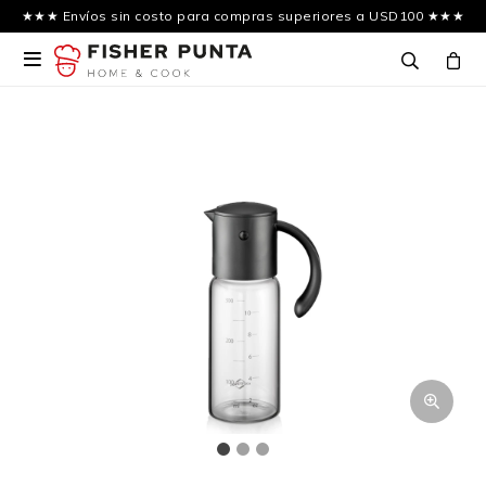
★★★ Envíos sin costo para compras superiores a USD100 ★★★
