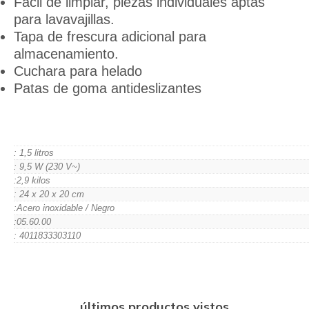
Fácil de limpiar, piezas individuales aptas
para lavavajillas.
Tapa de frescura adicional para
almacenamiento.
Cuchara para helado
Patas de goma antideslizantes
: 1,5 litros
: 9,5 W (230 V~)
:2,9 kilos
: 24 x 20 x 20 cm
:Acero inoxidable / Negro
:05.60.00
: 4011833303110
últimos productos vistos