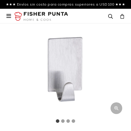
★★★ Envíos sin costo para compras superiores a USD100 ★★★
