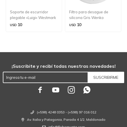
Soporte de escurridor
Filtro para desague de
plegable »Luigi« Westmark
silicona Gris Wenko
10
10
USD
USD
¡Suscribite y recibí todas nuestras novedades!
SUSCRIBIRME




(+598) 4248 0353 - (+598) 97 016 012
Av. Italia y Patagonia, Parada 4 1/2, Maldonado
info@fisherpunta.com