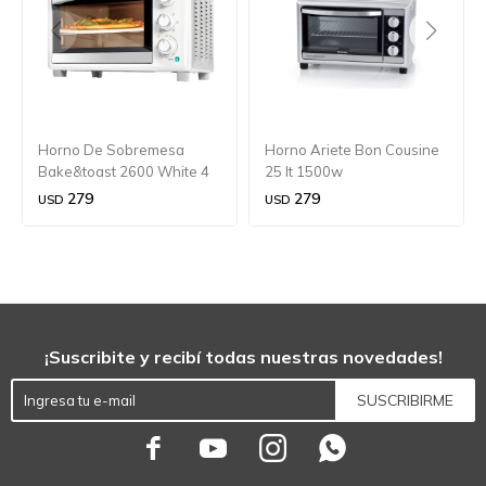
Horno De Sobremesa
Horno Ariete Bon Cousine
Bake&toast 2600 White 4
25 lt 1500w
Pizza
279
279
USD
USD
¡Suscribite y recibí todas nuestras novedades!
SUSCRIBIRME



