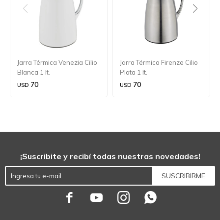
Jarra Térmica Venezia Cilio
Jarra Térmica Firenze Cilio
Blanca 1 lt.
Plata 1 lt.
70
70
USD
USD
¡Suscribite y recibí todas nuestras novedades!
SUSCRIBIRME



