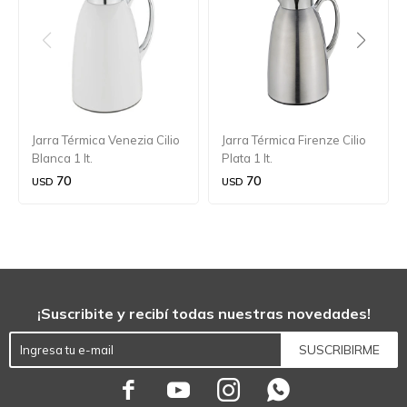
Jarra Térmica Venezia Cilio
Jarra Térmica Firenze Cilio
Blanca 1 lt.
Plata 1 lt.
70
70
USD
USD
¡Suscribite y recibí todas nuestras novedades!
SUSCRIBIRME



