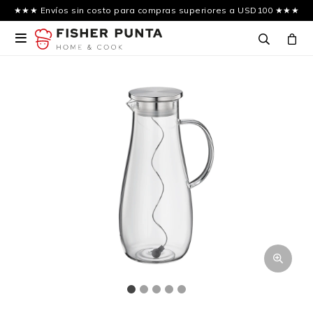
★★★ Envíos sin costo para compras superiores a USD100 ★★★
