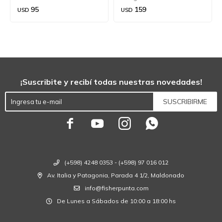
95
159
USD
USD
¡Suscribite y recibí todas nuestras novedades!
SUSCRIBIRME




(+598) 4248 0353 - (+598) 97 016 012
Av. Italia y Patagonia, Parada 4 1/2, Maldonado
info@fisherpunta.com
De Lunes a Sábados de 10:00 a 18:00 hs