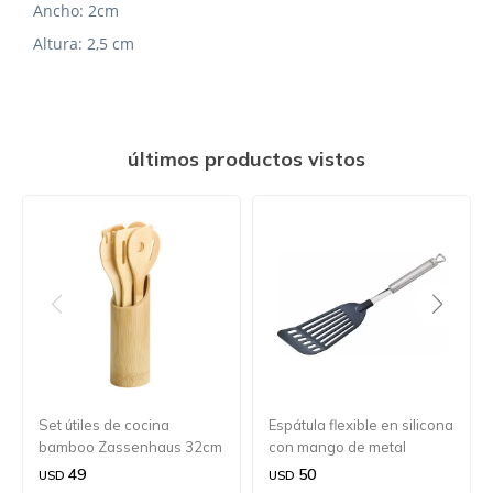
Ancho: 2cm
Altura: 2,5 cm
últimos productos vistos
Set útiles de cocina
Espátula flexible en silicona
bamboo Zassenhaus 32cm
con mango de metal
Kuchenprofi 37,5 cm.
49
50
USD
USD