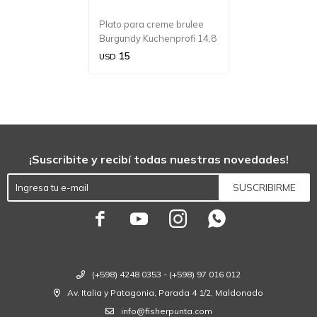
Plato para creme brulee
Burgundy Kuchenprofi 14,8
cm.
15
USD
¡Suscribite y recibí todas nuestras novedades!
SUSCRIBIRME




(+598) 4248 0353 - (+598) 97 016 012
Av. Italia y Patagonia, Parada 4 1/2, Maldonado
info@fisherpunta.com