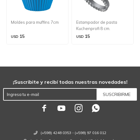
Moldes para muffins 7cm
Estampador de pasta
Kuchenprofi 8 cm.
15
15
USD
USD
¡Suscribite y recibí todas nuestras novedades!
SUSCRIBIRME




(+598) 4248 0353 - (+598) 97 016 012