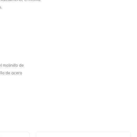
o.
l molinillo de
illo de acero