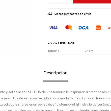
Métodos y costos de envío
CARACTERÍSTICAS
Tamaño
24 cm.
Descripción
enta y sal de la serie BERLIN de Zassenhaus le inspirarán a crear cosas n
 los molinillos de especias se adaptan cómodamente a la mano. Todos los 
a calidad e impresionan por su diseño atemporal. El molinillo de cerámi
s, desde ultra fino hasta extra grueso. El grado de molienda sigue siend