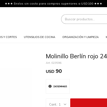
★★★ Envíos sin costo para compras superiores a USD100 ★★★
OS Y CORTES
UTENSILIOS DE COCINA
ORGANIZACIÓN Y LIMPIEZA
Molinillo Berlín rojo
023596
90
USD
1