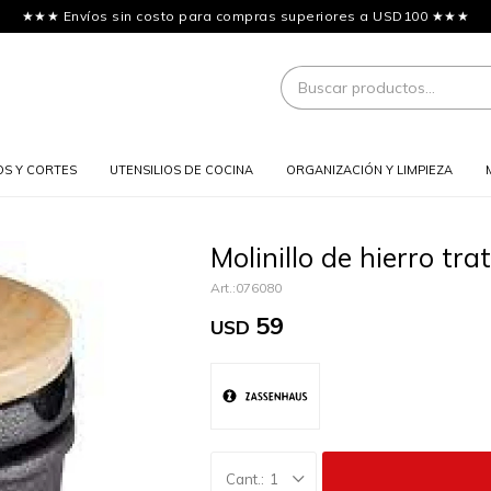
★★★ Envíos sin costo para compras superiores a USD100 ★★★
OS Y CORTES
UTENSILIOS DE COCINA
ORGANIZACIÓN Y LIMPIEZA
Molinillo de hierro t
076080
59
USD
1