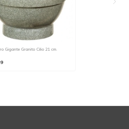
ro Gigante Granito Cilio 21 cm.
99