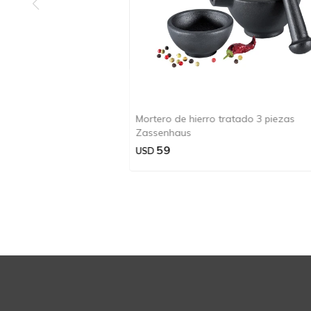
Mortero de hierro tratado 3 piezas
Zassenhaus
59
USD