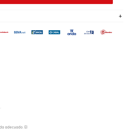
.
nda adecuado. El