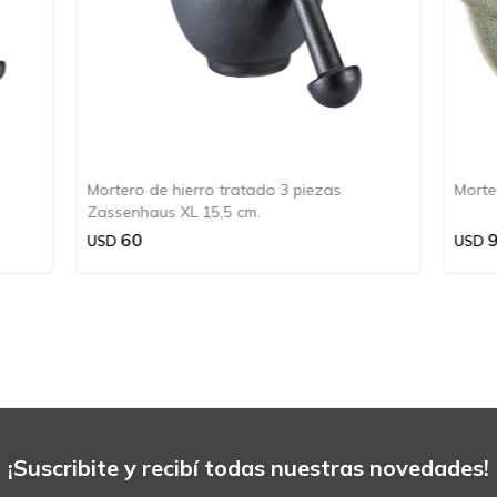
Mortero de hierro tratado 3 piezas
Morte
Zassenhaus XL 15,5 cm.
60
USD
USD
¡Suscribite y recibí todas nuestras novedades!