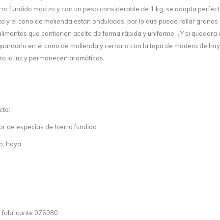
erro fundido macizo y con un peso considerable de 1 kg, se adapta perfec
aza y el cono de molienda están ondulados, por lo que puede rallar granos 
 alimentos que contienen aceite de forma rápida y uniforme. ¿Y si quedara
uardarlo en el cono de molienda y cerrarlo con la tapa de madera de haya
ra la luz y permanecen aromáticas.
cto:
or de especias de hierro fundido
do, haya
l fabricante 076080