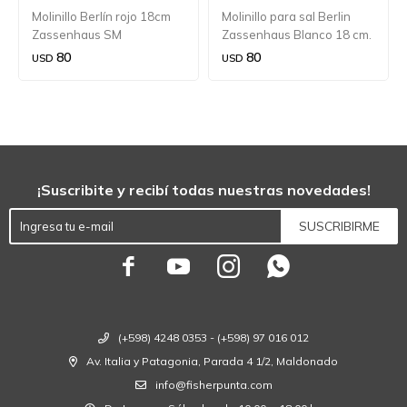
Molinillo Berlín rojo 18cm
Molinillo para sal Berlin
Zassenhaus SM
Zassenhaus Blanco 18 cm.
80
80
USD
USD
¡Suscribite y recibí todas nuestras novedades!
SUSCRIBIRME




(+598) 4248 0353 - (+598) 97 016 012
Av. Italia y Patagonia, Parada 4 1/2, Maldonado
info@fisherpunta.com