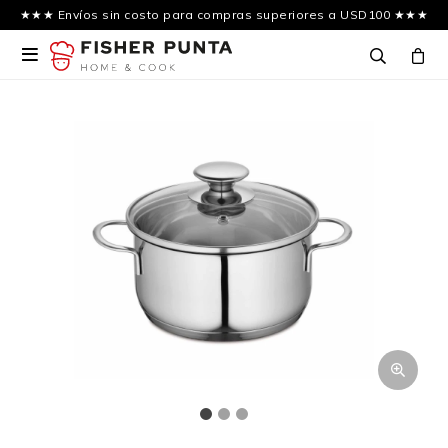
★★★ Envíos sin costo para compras superiores a USD100 ★★★
