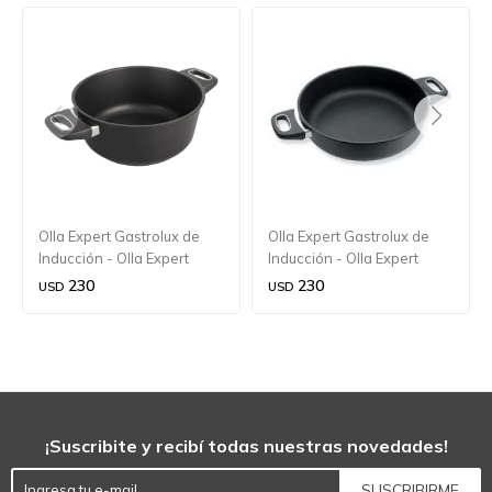
Olla Expert Gastrolux de
Olla Expert Gastrolux de
Inducción - Olla Expert
Inducción - Olla Expert
Gastrolux de Inducción
Gastrolux de Inducción
230
230
USD
USD
24x10,5 cm.
24x7,5 cm.
¡Suscribite y recibí todas nuestras novedades!
SUSCRIBIRME