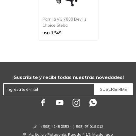
Parrilla VG 7000 Devil's
Choice Steba
1.549
USD
¡Suscribite y recibí todas nuestras novedades!
SUSCRIBIRME




(+598) 4248 0353 - (+598) 97 016 012
Av. Italia y Patagonia, Parada 4 1/2, Maldonado