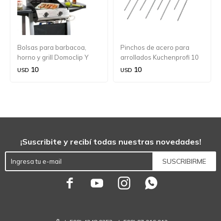
Bolsas para barbacoa,
Pinchos de acero para
horno y grill Domoclip Y
arrollados Kuchenprofi 10
Livoo
piezas
10
10
USD
USD
¡Suscribite y recibí todas nuestras novedades!
SUSCRIBIRME



