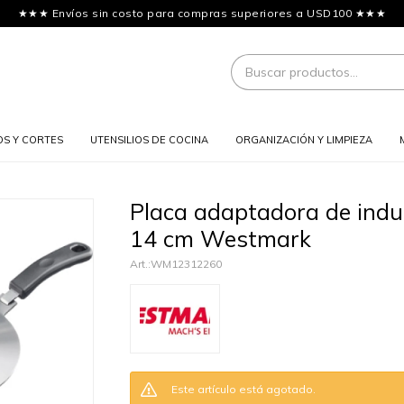
★★★ Envíos sin costo para compras superiores a USD100 ★★★
OS Y CORTES
UTENSILIOS DE COCINA
ORGANIZACIÓN Y LIMPIEZA
Placa adaptadora de indu
14 cm Westmark
WM12312260
Este artículo está agotado.