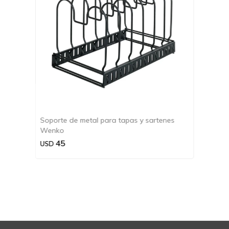
Soporte de metal para tapas y sartenes
Wenko
45
USD