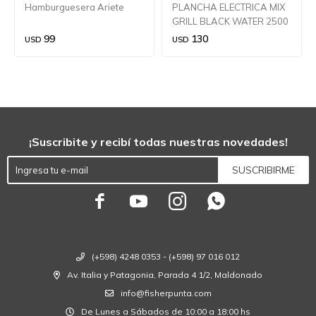
Hamburguesera Ariete
PLANCHA ELECTRICA MIX
GRILL BLACK WATER 2500
99
130
USD
USD
¡Suscribite y recibí todas nuestras novedades!
SUSCRIBIRME




(+598) 4248 0353 - (+598) 97 016 012
Av. Italia y Patagonia, Parada 4 1/2, Maldonado
info@fisherpunta.com
De Lunes a Sábados de 10:00 a 18:00 hs