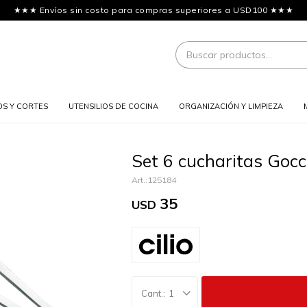
★★★ Envíos sin costo para compras superiores a USD100 ★★★
OS Y CORTES
UTENSILIOS DE COCINA
ORGANIZACIÓN Y LIMPIEZA
Set 6 cucharitas Gocci
125184
35
USD
1