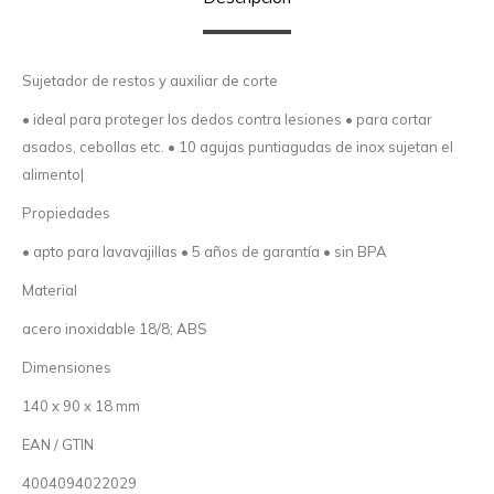
Sujetador de restos y auxiliar de corte
• ideal para proteger los dedos contra lesiones • para cortar
asados, cebollas etc. • 10 agujas puntiagudas de inox sujetan el
alimento|
Propiedades
• apto para lavavajillas • 5 años de garantía • sin BPA
Material
acero inoxidable 18/8; ABS
Dimensiones
140 x 90 x 18 mm
EAN / GTIN
4004094022029