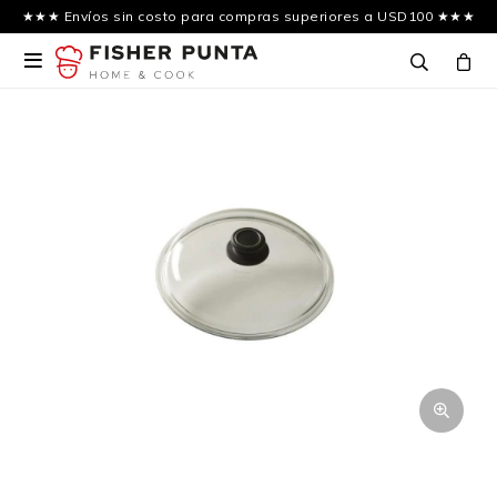
★★★ Envíos sin costo para compras superiores a USD100 ★★★
