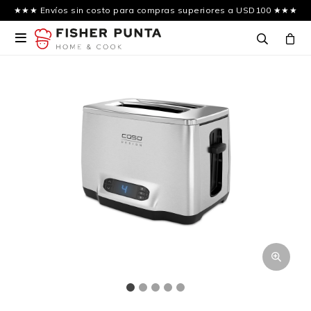
★★★ Envíos sin costo para compras superiores a USD100 ★★★
