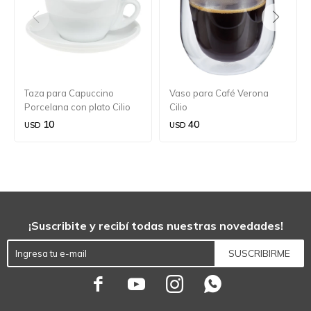
Taza para Capuccino
Vaso para Café Verona
Porcelana con plato Cilio
Cilio
Roma
10
40
USD
USD
¡Suscribite y recibí todas nuestras novedades!
SUSCRIBIRME



