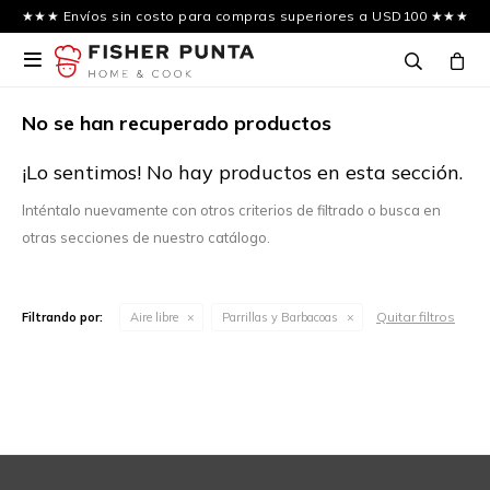
★★★ Envíos sin costo para compras superiores a USD100 ★★★

No se han recuperado productos
¡Lo sentimos! No hay productos en esta sección.
Inténtalo nuevamente con otros criterios de filtrado o busca en
otras secciones de nuestro catálogo.
Quitar filtros
Filtrando por:
Aire libre
Parrillas y Barbacoas