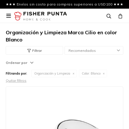
★★★ Envíos sin costo para compras superiores a USD100 ★★★

Organización y Limpieza Marca Cilio en color
Blanco
Recomendados
Ordenar por
Filtrando por:
Organización y Limpieza
Color:
Blanco
Quitar filtros