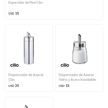
Esparcidor de Red Cilio
15
USD
Dispensador de Azucar
Dispensador de Azucar
Cilio
Vidrio y Acero Inoxidable
Cilio 150 grs.
20
15
USD
USD