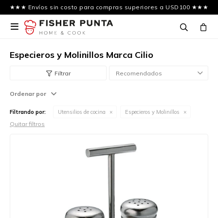
★★★ Envíos sin costo para compras superiores a USD100 ★★★

Especieros y Molinillos Marca Cilio
Recomendados
Ordenar por
Filtrando por:
Utensilios de cocina
Especieros y Molinillos
Quitar filtros