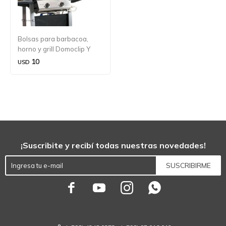
Bolsas para barbacoa,
horno y grill Domoclip Y
Livoo
10
USD
¡Suscribite y recibí todas nuestras novedades!
SUSCRIBIRME



