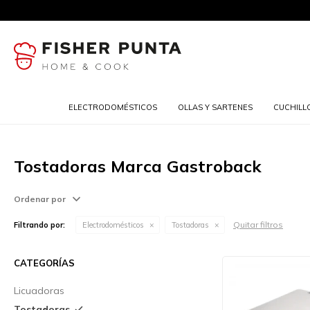
ELECTRODOMÉSTICOS
OLLAS Y SARTENES
CUCHILL
Tostadoras Marca Gastroback
Ordenar por
Quitar filtros
Filtrando por:
Electrodomésticos
Tostadoras
CATEGORÍAS
Licuadoras
Tostadoras