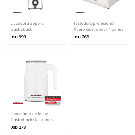
Licuadora Sopera
Tostadora profesional
Gastroback
Acero Gastroback 4 panes
2300 w
399
765
USD
USD
Espumador de leche
Gastroback Gastroback
Latte Magic
179
USD