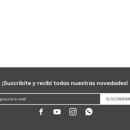
¡Suscribite y recibí todas nuestras novedades!
SUSCRIBIRM



