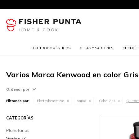
ELECTRODOMÉSTICOS
OLLAS Y SARTENES
CUCHILL
Varios Marca Kenwood en color Gris
Ordenar por
Quitar 
Filtrando por:
Electrodomésticos
Varios
Color:
Gris
CATEGORÍAS
Planetarias
Varios